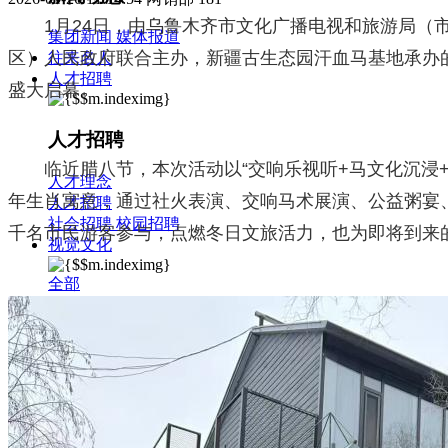
1月24日，由乌鲁木齐市文化广播电视和旅游局（
集团新闻
媒体报道
区）人民政府联合主办，新疆古生态园汗血马基地承办的
往来名人
人才招聘
盛大启幕。
人才招聘
临近腊八节，本次活动以“交响乐视听+马文化沉浸
人才理念
年生肖寓意，通过社火表演、交响马术展演、公益粥宴
人才招聘
社会招聘
校园招聘
千名市民游客参与，点燃冬日文旅活力，也为即将到来
视觉文化
全部
视觉文化
汗血马助力新疆文旅
伊犁州霍城古城巡游
北屯市185团巡游
伊犁霍城县晃晃
村巡游
阿勒泰北屯市巡游
阿勒泰布尔津县巡游
伊犁州
察布查尔县巡游
伊犁昭苏巡游
赛里木湖巡游