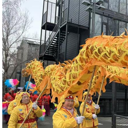
园区风采
野马美术馆
陨石
胡杨
硅化木
客房
园区
汗血马基地
F座
大厅
国家记忆A馆
国家记忆B馆
红山玉馆
酒店大厅
料
场餐厅
健身房
办公区域
小厨
酒窖
精彩视频
丝路驿站·野马激光秀
寻味腊八 欢聚暖冬
繁