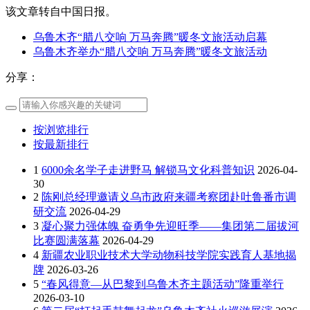
该文章转自中国日报。
乌鲁木齐“腊八交响 万马奔腾”暖冬文旅活动启幕
乌鲁木齐举办“腊八交响 万马奔腾”暖冬文旅活动
分享：
按浏览排行
按最新排行
1
6000余名学子走进野马 解锁马文化科普知识
2026-04-
30
2
陈刚总经理邀请义乌市政府来疆考察团赴吐鲁番市调
研交流
2026-04-29
3
凝心聚力强体魄 奋勇争先迎旺季——集团第二届拔河
比赛圆满落幕
2026-04-29
4
新疆农业职业技术大学动物科技学院实践育人基地揭
牌
2026-03-26
5
“春风得意—从巴黎到乌鲁木齐主题活动”隆重举行
2026-03-10