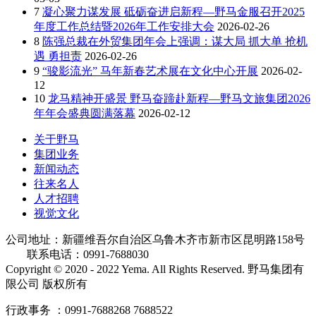
7
凝心聚力谋发展 砥砺奋进启新程—野马金服召开2025
年度工作总结暨2026年工作安排大会
2026-02-26
8
陈强总裁在外贸集团年会上强调：谋大局 抓大单 抢机
遇 勇担责
2026-02-26
9
“骏影流光” 马年新春艺术展在文化中心开展
2026-02-
12
10
龙马精神开盛景 野马奋蹄赴新程—野马文旅集团2026
年年会盛典圆满落幕
2026-02-12
关于野马
集团业务
新闻动态
往来名人
人才招聘
视觉文化
公司地址：新疆维吾尔自治区乌鲁木齐市新市区昆明路158号
联系电话：0991-7688030
Copyright © 2020 - 2022 Yema. All Rights Reserved. 野马集团有
限公司 版权所有
行政事务 ：0991-7688268 7688522