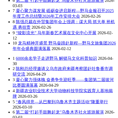
6
第二届“打起手鼓舞起龙”乌鲁木齐社火巡游展演
2026-
03-03
7
凝心聚力谋发展 砥砺奋进启新程—野马金服召开2025
年度工作总结暨2026年工作安排大会
2026-02-26
8
陈强总裁在外贸集团年会上强调：谋大局 抓大单 抢机
遇 勇担责
2026-02-26
9
“骏影流光” 马年新春艺术展在文化中心开展
2026-02-
12
10
龙马精神开盛景 野马奋蹄赴新程—野马文旅集团2026
年年会盛典圆满落幕
2026-02-12
1
6000余名学子走进野马 解锁马文化科普知识
2026-04-
30
2
陈刚总经理邀请义乌市政府来疆考察团赴吐鲁番市调
研交流
2026-04-29
3
凝心聚力强体魄 奋勇争先迎旺季——集团第二届拔河
比赛圆满落幕
2026-04-29
4
新疆农业职业技术大学动物科技学院实践育人基地揭
牌
2026-03-26
5
“春风得意—从巴黎到乌鲁木齐主题活动”隆重举行
2026-03-10
6
第二届“打起手鼓舞起龙”乌鲁木齐社火巡游展演
2026-
03-03