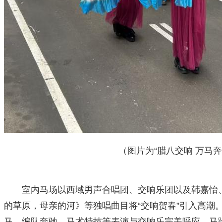
（图片为“腊八交响 万马奔腾”活
室内马场以西域男声合唱团、交响乐团以及韩嘉怡
的草原，母亲的河》等独唱曲目将“交响贺春”引入高潮
马、编队奔驰、马术特技等表演与交响乐完美呼应，马蹄