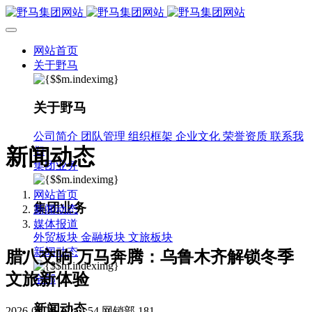
网站首页
关于野马
关于野马
公司简介
团队管理
组织框架
企业文化
荣誉资质
联系我
新闻动态
们
集团业务
网站首页
集团业务
新闻动态
媒体报道
外贸板块
金融板块
文旅板块
新闻动态
腊八交响 万马奔腾：乌鲁木齐解锁冬季
文旅新体验
全部
新闻动态
2026-01-26 11:14:54
网销部
181